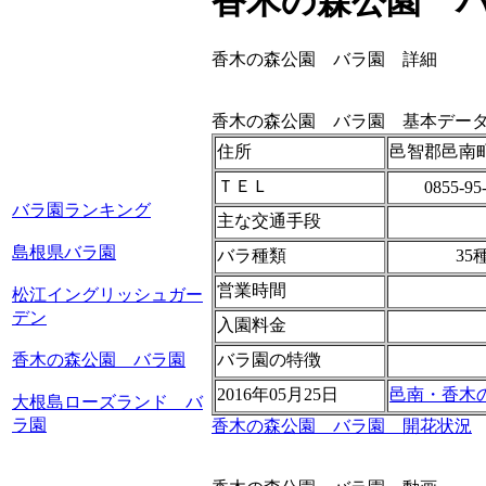
香木の森公園 
香木の森公園 バラ園 詳細
香木の森公園 バラ園 基本デー
住所
邑智郡邑南町矢
ＴＥＬ
0855-95
バラ園ランキング
主な交通手段
島根県バラ園
バラ種類
35
営業時間
松江イングリッシュガー
デン
入園料金
香木の森公園 バラ園
バラ園の特徴
2016年05月25日
邑南・香木
大根島ローズランド バ
ラ園
香木の森公園 バラ園 開花状況