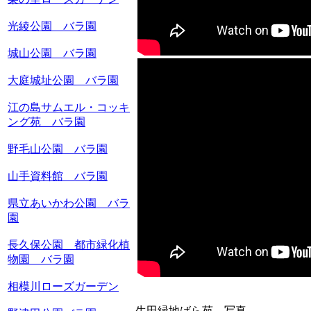
光綾公園 バラ園
城山公園 バラ園
大庭城址公園 バラ園
江の島サムエル・コッキ
ング苑 バラ園
野毛山公園 バラ園
山手資料館 バラ園
県立あいかわ公園 バラ
園
長久保公園 都市緑化植
物園 バラ園
相模川ローズガーデン
生田緑地ばら苑 写真