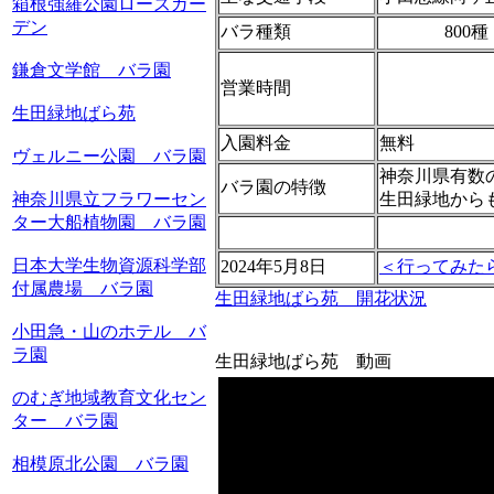
箱根強羅公園ローズガー
デン
バラ種類
800種
鎌倉文学館 バラ園
営業時間
生田緑地ばら苑
入園料金
無料
ヴェルニー公園 バラ園
神奈川県有数
バラ園の特徴
神奈川県立フラワーセン
生田緑地から
ター大船植物園 バラ園
日本大学生物資源科学部
2024年5月8日
＜行ってみた
付属農場 バラ園
生田緑地ばら苑 開花状況
小田急・山のホテル バ
ラ園
生田緑地ばら苑 動画
のむぎ地域教育文化セン
ター バラ園
相模原北公園 バラ園