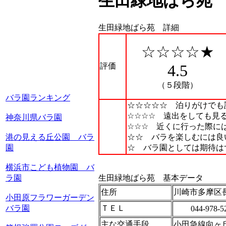
生田緑地ばら苑
生田緑地ばら苑 詳細
☆☆☆☆★
評価
4.5
（５段階）
バラ園ランキング
☆☆☆☆☆ 泊りがけでも
☆☆☆☆ 遠出をしても見
神奈川県バラ園
☆☆☆ 近くに行った際に
港の見える丘公園 バラ
☆☆ バラを楽しむには良
園
☆ バラ園としては期待は
横浜市こども植物園 バ
ラ園
生田緑地ばら苑 基本データ
住所
川崎市多摩区
小田原フラワーガーデン
バラ園
ＴＥＬ
044-978-5
主な交通手段
小田急線向ヶ