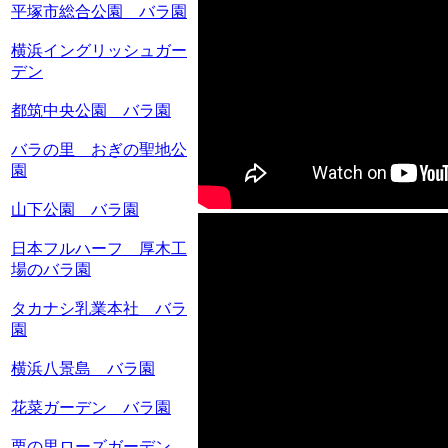
平塚市総合公園 バラ園
横浜イングリッシュガー
デン
都筑中央公園 バラ園
バラの里 おぎの聖地公
園
山下公園 バラ園
日本フルハーフ 厚木工
場のバラ園
タカナシ乳業本社 バラ
園
横浜八景島 バラ園
花菜ガーデン バラ園
栗の里ローズガーデン