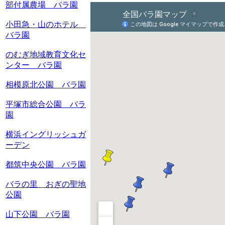
部付属農場 バラ園
小田急・山のホテル
バラ園
のむぎ地域教育文化セ
ンター バラ園
相模原北公園 バラ園
平塚市総合公園 バラ
園
横浜イングリッシュガ
ーデン
都筑中央公園 バラ園
バラの里 おぎの聖地
公園
山下公園 バラ園