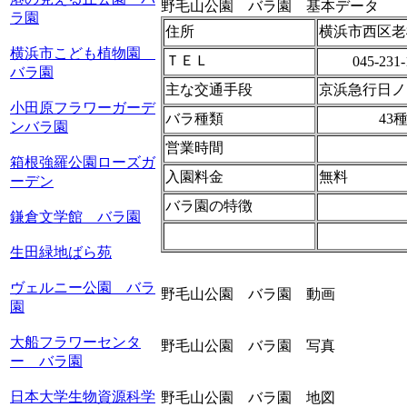
野毛山公園 バラ園 基本データ
ラ園
住所
横浜市西区老松
横浜市こども植物園
ＴＥＬ
045-231-
バラ園
主な交通手段
京浜急行日ノ
小田原フラワーガーデ
バラ種類
43
ンバラ園
営業時間
箱根強羅公園ローズガ
入園料金
無料
ーデン
バラ園の特徴
鎌倉文学館 バラ園
生田緑地ばら苑
ヴェルニー公園 バラ
野毛山公園 バラ園 動画
園
大船フラワーセンタ
野毛山公園 バラ園 写真
ー バラ園
日本大学生物資源科学
野毛山公園 バラ園 地図