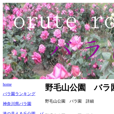
home
野毛山公園 バラ
バラ園ランキング
野毛山公園 バラ園 詳細
神奈川県バラ園
港の見える丘公園 バ