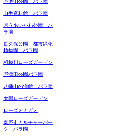
野毛山公園 バラ園
山手資料館 バラ園
県立あいかわ公園 バ
ラ園
長久保公園 都市緑化
植物園 バラ園
相模川ローズガーデン
野津田公園バラ園
八幡山の洋館 バラ園
太陽ローズガーデン
ローズオカガミ
秦野市カルチャーパー
ク バラ園