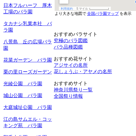
日本フルハーフ 厚木
工場のバラ園
より大きな地図で
全国バラ園マップ
を表示
タカナシ乳業本社 バ
ラ園
おすすめバラサイト
究極のバラ図鑑
八景島 丘の広場バラ
バラ品種図鑑
園
おすすめ花サイト
花菜ガーデン バラ園
アジサイの名所
花しょうぶ・アヤメの名所
栗の里ローズガーデン
おすすめサイト
光綾公園 バラ園
神奈川県祭り一覧
城山公園 バラ園
全国祭り情報
大庭城址公園 バラ園
江の島サムエル・コッ
キング苑 バラ園