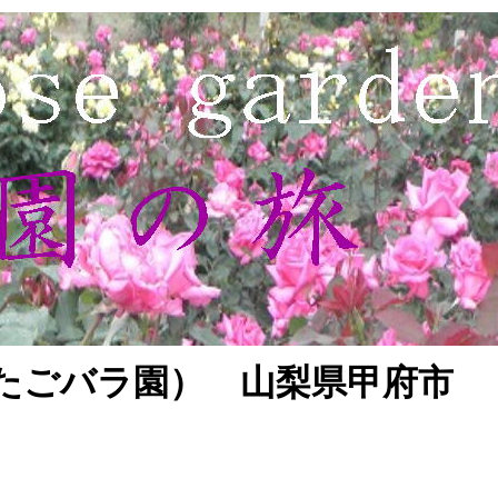
たごバラ園） 山梨県
甲府市
細