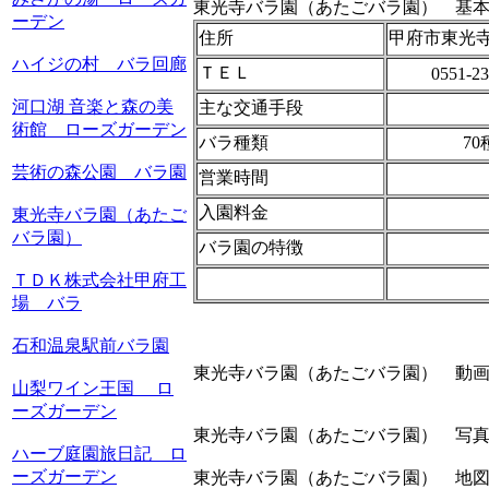
東光寺バラ園（あたごバラ園） 基
ーデン
住所
甲府市東光
ハイジの村 バラ回廊
ＴＥＬ
0551-23
河口湖 音楽と森の美
主な交通手段
術館 ローズガーデン
バラ種類
70
芸術の森公園 バラ園
営業時間
入園料金
東光寺バラ園（あたご
バラ園）
バラ園の特徴
ＴＤＫ株式会社甲府工
場 バラ
石和温泉駅前バラ園
東光寺バラ園（あたごバラ園） 動
山梨ワイン王国 ロ
ーズガーデン
東光寺バラ園（あたごバラ園） 写
ハーブ庭園旅日記 ロ
ーズガーデン
東光寺バラ園（あたごバラ園） 地