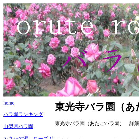
home
東光寺バラ園（あ
バラ園ランキング
東光寺バラ園（あたごバラ園） 詳
山梨県バラ園
みさかの湯 ローズガ