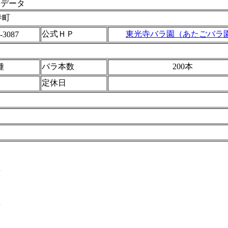
本データ
寺町
公式ＨＰ
東光寺バラ園（あたごバラ
-3087
種
バラ本数
200本
定休日
画
真
図