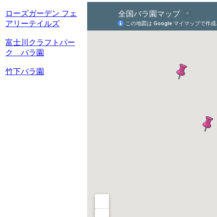
ローズガーデン フェ
アリーテイルズ
富士川クラフトパー
ク バラ園
竹下バラ園