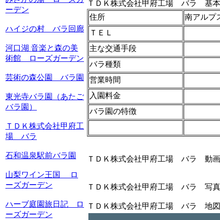
ＴＤＫ株式会社甲府工場 バラ 基
ーデン
住所
南アルプス
ハイジの村 バラ回廊
ＴＥＬ
河口湖 音楽と森の美
主な交通手段
術館 ローズガーデン
バラ種類
芸術の森公園 バラ園
営業時間
入園料金
東光寺バラ園（あたご
バラ園）
バラ園の特徴
ＴＤＫ株式会社甲府工
場 バラ
石和温泉駅前バラ園
ＴＤＫ株式会社甲府工場 バラ 動
山梨ワイン王国 ロ
ーズガーデン
ＴＤＫ株式会社甲府工場 バラ 写
ハーブ庭園旅日記 ロ
ＴＤＫ株式会社甲府工場 バラ 地
ーズガーデン