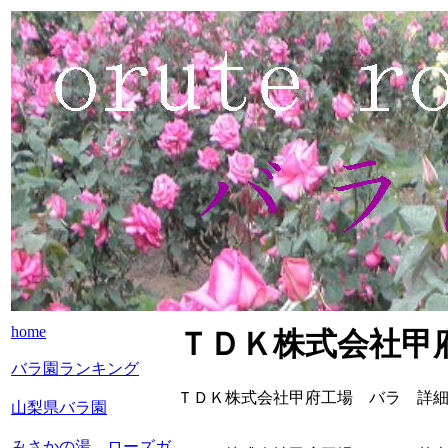
home
ＴＤＫ株式会社甲
バラ園ランキング
ＴＤＫ株式会社甲府工場 バラ 詳
山梨県バラ園
みさかの湯 ローズガ