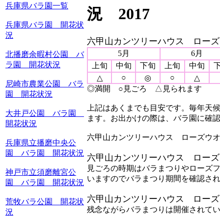
兵庫県バラ園一覧
況 2017
兵庫県バラ園 開花状
況
六甲山カンツリーハウス ローズ
5月
6月
北播磨余暇村公園 バ
ラ園 開花状況
上旬
中旬
下旬
上旬
中旬
○
○
△
◎
△
尼崎市農業公園 バラ
◎満開 ○見ごろ △見られます
園 開花状況
上記はあくまでも目安です。毎年天候
大井戸公園 バラ園
ます。お出かけの際は、バラ園に確
開花状況
六甲山カンツリーハウス ローズウオーク 
兵庫県立播磨中央公
園 バラ園 開花状況
六甲山カンツリーハウス ローズ
見ごろの時期はバラまつりやローズ
神戸市立須磨離宮公
いますのでバラまつり期間を確認さ
園 バラ園 開花状況
六甲山カンツリーハウス ローズ
荒牧バラ公園 開花状
残念ながらバラまつりは開催されて
況