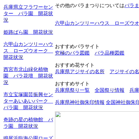
その他のバラまつりについては
バラ
兵庫県立フラワーセン
ター バラ園 開花状
況
六甲山カンツリーハウス ローズウ
姫路ばら園 開花状況
六甲山カンツリーハウ
おすすめバラサイト
ス ローズウオーク
究極のバラ図鑑
バラ品種図鑑
開花状況
おすすめ花サイト
西宮市北山緑化植物
兵庫県アジサイの名所
アジサイの
園 バラ花壇 開花状
況
おすすめサイト
兵庫県祭り一覧
全国祭り情報
兵
市立宝塚園芸振興セン
ターあいあいパーク
兵庫県神社御朱印情報
全国神社御朱
バラ園 開花状況
奇跡の星の植物館 バ
ラ園 開花状況
鳴尾浜臨海公園ローズ