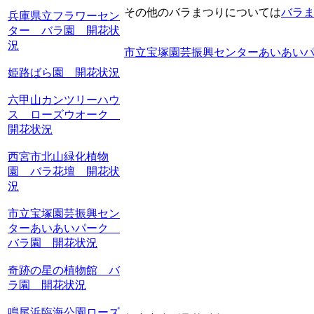
その他のバラまつりについては
バラ
兵庫県立フラワーセン
ター バラ園 開花状
況
市立宝塚園芸振興センターあいあい
姫路ばら園 開花状況
六甲山カンツリーハウ
ス ローズウオーク
開花状況
西宮市北山緑化植物
園 バラ花壇 開花状
況
市立宝塚園芸振興セン
ターあいあいパーク
バラ園 開花状況
奇跡の星の植物館 バ
ラ園 開花状況
鳴尾浜臨海公園ローズ