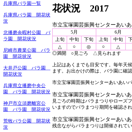
兵庫県バラ園一覧
花状況 2017
兵庫県バラ園 開花状
況
市立宝塚園芸振興センターあいあ
5月
6月
北播磨余暇村公園 バ
ラ園 開花状況
上旬
中旬
下旬
上旬
中旬
○
○
△
◎
△
尼崎市農業公園 バラ
◎満開 ○見ごろ △見られます
園 開花状況
上記はあくまでも目安です。毎年天候
大井戸公園 バラ園
ます。お出かけの際は、バラ園に確
開花状況
市立宝塚園芸振興センターあいあいパーク
兵庫県立播磨中央公
園 バラ園 開花状況
市立宝塚園芸振興センターあいあ
見ごろの時期はバラまつりやローズ
神戸市立須磨離宮公
いますのでバラまつり期間を確認さ
園 バラ園 開花状況
市立宝塚園芸振興センターあいあ
荒牧バラ公園 開花状
残念ながらバラまつりは開催されて
況